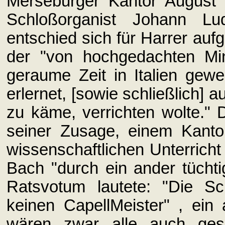
Merseburger Kantor August 
Schloßorganist Johann Lu
entschied sich für Harrer au
der "von hochgedachten Mi
geraume Zeit in Italien gew
erlernet, [sowie schließlich] a
zu käme, verrichten wolte."
seiner Zusage, einem Kanto
wissenschaftlichen Unterricht
Bach "durch ein ander tüchti
Ratsvotum lautete: "Die S
keinen CapellMeister" , ein 
wären zwar alle auch gesc